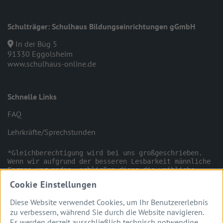
Schulträger: Schulhaus Bildungseinrichtungen gGmbH
In der Büg 5
91330 Eggolsheim
www.schulhaus-online.de
Schnelle Links
FAQ
Lehrkräfte/Sprechstunden
*Gleichberechtigung wird bei uns großgeschrieben. 
Wenn wir aufgrund der besseren Lesbarkeit männliche 
Formen verwenden, schließen diese die weibliche 
Person ggfs. mit ein.
Cookie Einstellungen
Diese Website verwendet Cookies, um Ihr Benutzererlebnis
zu verbessern, während Sie durch die Website navigieren.
Es werden derzeit ausschließlich technisch notwendige