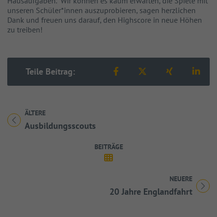
Hausaufgaben. Wir können es kaum erwarten, die Spiele mit
unseren Schüler*innen auszuprobieren, sagen herzlichen
Dank und freuen uns darauf, den Highscore in neue Höhen
zu treiben!
Teilen auf Facebook
Teilen auf X
Teilen auf 
Teil
Teile Beitrag:
ÄLTERE
Titel für Beitrag
Ausbildungsscouts
BEITRÄGE
NEUERE
Titel für Beitrag
20 Jahre Englandfahrt