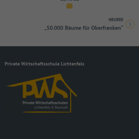
NEUERE
Titel für Beitrag
„50.000 Bäume für Oberfranken“
Private Wirt­schafts­schule Lichtenfels