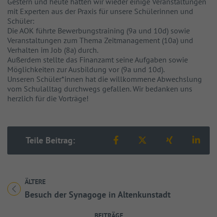
Gestern und heute hatten wir wieder einige Veranstaltungen
mit Experten aus der Praxis für unsere Schülerinnen und
Schüler:
Die AOK führte Bewerbungstraining (9a und 10d) sowie
Veranstaltungen zum Thema Zeitmanagement (10a) und
Verhalten im Job (8a) durch.
Außerdem stellte das Finanzamt seine Aufgaben sowie
Möglichkeiten zur Ausbildung vor (9a und 10d).
Unseren Schüler*innen hat die willkommene Abwechslung
vom Schulalltag durchwegs gefallen. Wir bedanken uns
herzlich für die Vorträge!
Teilen auf Facebook
Teilen auf X
Teilen auf 
Teil
Teile Beitrag:
ÄLTERE
Titel für Beitrag
Besuch der Synagoge in Altenkunstadt
BEITRÄGE