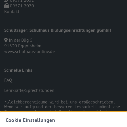
09571 2052
09571 2070
Kontakt
Schulträger: Schulhaus Bildungseinrichtungen gGmbH
In der Büg 5
91330 Eggolsheim
www.schulhaus-online.de
Schnelle Links
FAQ
Lehrkräfte/Sprechstunden
*Gleichberechtigung wird bei uns großgeschrieben. 
Wenn wir aufgrund der besseren Lesbarkeit männliche 
Formen verwenden, schließen diese die weibliche 
Person ggfs. mit ein.
Cookie Einstellungen