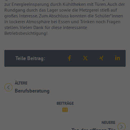
zur Energieeinsparung durch Kühltheken mit Türen. Auch der
Rundgang durch das Lager sowie die Metzgerei stieß auf
großes Interesse. Zum Abschluss konnten die Schüler*innen
in lockerer Atmosphäre bei Essen und Trinken noch Fragen
stellen. Vielen Dank für diese interessante
Betriebsbesichtigung!
Teilen auf Facebook
Teilen auf X
Teilen auf 
Teil
Teile Beitrag:
ÄLTERE
Titel für Beitrag
Berufsberatung
BEITRÄGE
NEUERE
Titel für Beitrag